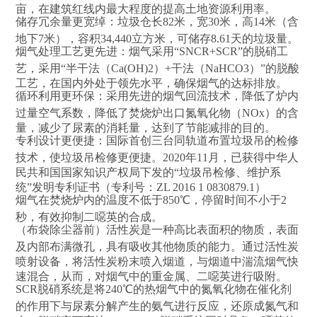
亩，在建筑红线内最大程度的提高土地资源利用率。
储存冗余量更宽绰：垃圾仓长82米，宽30米，高14米（含
地下7米），容积34,440立方米，可储存8.61天的垃圾量。
烟气处理工艺更先进：烟气采用“SNCR+SCR”的脱硝工
艺，采用“半干法（Ca(OH)2）+干法（NaHCO3）”的脱酸
工艺，在国内外处于领先水平，确保烟气的达标排放。
循环利用更环保：采用先进的烟气回流技术，降低了炉内
过量空气系数，降低了焚烧炉出口氮氧化物（NOx）的含
量，减少了尿素的消耗量，达到了节能减排的目的。
专利设计更便捷：国际首创三台同轨道布置垃圾吊的检修
技术，使垃圾吊检修更便捷。2020年11月，已获得中华人
民共和国国家知识产权局下发的“垃圾吊检修、维护系
统”发明专利证书（专利号：ZL 2016 1 0830879.1）
烟气在焚烧炉内的温度不低于850℃，停留时间不小于2
秒，有效抑制二噁英的合成。
（布袋除尘器前）活性炭是一种高比表面积的物质，表面
及内部布满微孔，具有吸收其他物质的能力。通过活性炭
喷射设备，将活性炭粉末喷入烟道，与烟道中湍流烟气快
速混合，从而，对烟气中的重金属、二噁英进行吸附。
SCR脱硝系统是将240℃的热烟气中的氮氧化物在催化剂
的作用下与尿素分解产生的氨气进行反应，还原成氮气和